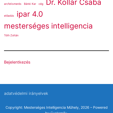
Dr. Kollár Csaba
arcfelismerés
Bánki Kar
cég
ipar 4.0
előadás
mesterséges intelligencia
Tóth Zoltán
Bejelentkezés
adatvédelmi irányelvek
Copyright: Mesterséges Intelligencia Műhely, 2026 – Powered
by
Customify
.