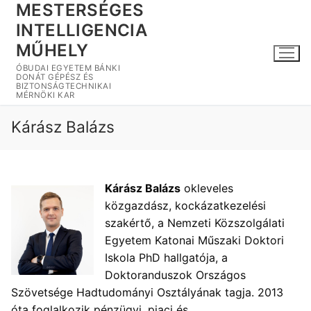
MESTERSÉGES
Ugrás
a
INTELLIGENCIA
tartalomra
MŰHELY
ÓBUDAI EGYETEM BÁNKI
DONÁT GÉPÉSZ ÉS
BIZTONSÁGTECHNIKAI
MÉRNÖKI KAR
Kárász Balázs
Kárász Balázs
okleveles
közgazdász, kockázatkezelési
szakértő, a Nemzeti Közszolgálati
Egyetem Katonai Műszaki Doktori
Iskola PhD hallgatója, a
Doktoranduszok Országos
Szövetsége Hadtudományi Osztályának tagja. 2013
óta foglalkozik pénzügyi, piaci és