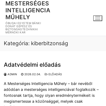
MESTERSÉGES
Ugrás
a
INTELLIGENCIA
tartalomra
MŰHELY
ÓBUDAI EGYETEM BÁNKI
DONÁT GÉPÉSZ ÉS
BIZTONSÁGTECHNIKAI
MÉRNÖKI KAR
Kategória:
kiberbitzonság
Adatvédelmi előadás
ADMIN
2026.02.04.
ELŐADÁS
A Mesterséges Intelligencia Műhely – bár nevéből
adódóan a mesterséges intelligenciával foglalkozik –
fontosnak tartja, hogy olyan eredménytermékeit is
megismertesse a közönséggel, melyek csak